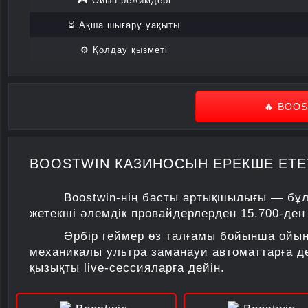
🎮 Ойын режимдері
⏳ Ақша шығару уақыты
⚙️ Қолдау қызметі
🔥 BOO
BOOSTWIN КАЗИНОСЫН ЕРЕКШЕ ЕТЕТ
Boostwin-нің басты артықшылығы — бұл
жетекші әлемдік провайдерлерден 15.700-ден
Әрбір геймер өз талғамы бойынша ойын
механикалы ультра заманауи автоматтарға д
қызықты live-сессияларға дейін.