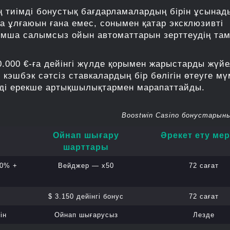
ң тиімді бонустық бағдарламалардың бірін ұсынад
а ұлғаюын ғана емес, сонымен қатар эксклюзивті
сымша салымсыз ойын автоматтарын зерттеудің та
0.000 €-ға дейінгі жүлде қорымен жарыстарды жүйе
кэшбэк сәтсіз ставкалардың бір бөлігін өтеуге мү
ерді ерекше артықшылықтармен марапаттайды.
Boostwin Casino бонустарын
Ойнап шығару
Әрекет ету мер
шарттары
70% +
Вейджер — х50
72 сағат
$ 3.150 дейінгі бонус
72 сағат
ін
Ойнап шығарусыз
Лезде