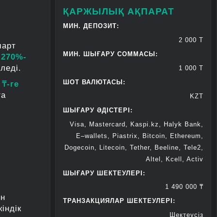
ҚАРЖЫЛЫҚ АҚПАРАТ
МИН. ДЕПОЗИТ:
2 000 Т
март
МИН. ШЫҒАРУ СОММАСЫ:
ы
270%-
леді.
1 000 Т
ШОТ ВАЛЮТАСЫ:
 ₸-ге
ға
KZT
ШЫҒАРУ ӘДІСТЕРІ:
Visa, Mastercard, Kaspi.kz, Halyk Bank,
E–wallets, Piastrix, Bitcoin, Ethereum,
Dogecoin, Litecoin, Tether, Beeline, Tele2,
Altel, Kcell, Activ
ШЫҒАРУ ШЕКТЕУЛЕРІ:
1 490 000 ₸
ын
ТРАНЗАКЦИЯЛАР ШЕКТЕУЛЕРІ:
індік
Шектеусіз