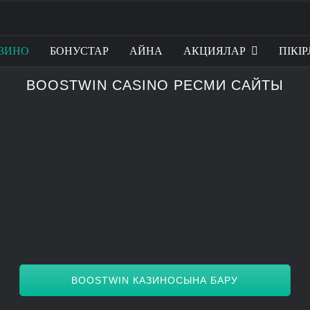
ЗИНО
БОНУСТАР
АЙНА
АКЦИЯЛАР
ПІКІР
BOOSTWIN CASINO РЕСМИ САЙТЫ
BOOSTWIN КАЗИНОСЫНА БАРУ