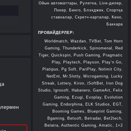
Ойын автоматтары, Рулетка, Live-дилер,
Покер, Бинго, Блэкджек, Спортқа
ставкалар, Скретч-карталар, Кено,
Баккара
ПРОВАЙДЕРЛЕР:
Worldmatch, Wazdan, TVBet, Tom Horn
Gaming, Thunderkick, Spinomenal, Red
Tiger, Quickspin, Push Gaming, Pragmatic
Play, Playtech, Playson, Play’n Go,
Platipus, Pg Soft, PariPlay, Nolimit City,
NetEnt, Mr.Slotty, Microgaming, Lucky
Streak, Lottery, Kiron, iSoftBet, Iron Dog
да
Studio, Igrosoft, Habanero, GameArt, Felix
Gaming, Ezugi, Evoplay, Evolution
Gaming, Endorphina, ELK Studios, EGT,
рлермен
Booming Games, Blueprint Gaming,
Bgaming, Betsoft, Betradar, Bet2tech,
Belatra, Authentic Gaming, Amatic, 1×2