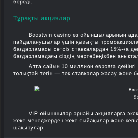
береді.
Тұрақты акциялар
Boostwin casino өз ойыншыларының ада
пайдаланушылар үшін қызықты промоакциялар
бағдарламасы сәтсіз ставкалардан 15%-ға дей
бағдарламадағы сіздің мәртебеңізбен анықта
Апта сайын 10 миллион еврояға дейінг
толықтай тегін — тек ставкалар жасау және б
B
VIP-ойыншылар арнайы акцияларға экск
жеке менеджерден жеке сыйақылар және кепіл
шақырулар.