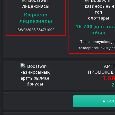
Кюрасао
лицензиясы
15 700-ден ас
BWC/2025/3847/1092
ойын
Топ әзірлеушілерді
тексерілген ойында
АРТ
ПРОМОКОД 
1.5
2
🔥 BO