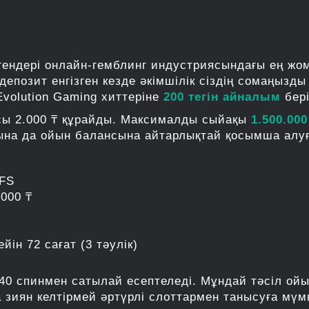
лгендері онлайн-гемблинг индустриясындағы ең жо
депозит енгізген кезде әкімшілік сіздің сомаңызд
volution Gaming хиттеріне
200 тегін айналым
бері
сы 2.000 ₸ құрайды. Максималды сыйақы
1.500.000
арына да ойын балансына айтарлықтай қосымша алу
 FS
000 ₸
йін 72 сағат (3 тәулік)
40 спинмен сатылай есептеледі. Мұндай тәсіл ой
қа зиян келтірмей әртүрлі слоттармен танысуға мүмк