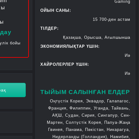
Gaming
ОЙЫН САНЫ:
15 700-ден астам
ТІЛДЕР:
лдау
Қазақша, Орысша, Ағылшынша
әулік бойы
ЭКОНОМИЯЛЫҚТАР ҮШІН:
у
Иә
ХАЙРОЛЕРЛЕР ҮШІН:
Иә
рақ
ТЫЙЫМ САЛЫНҒАН ЕЛДЕР
Оңтүстік Корея, Эквадор, Галапагос,
Франция, Филиппин, Уганда, Тайвань,
АҚШ, Судан, Сирия, Сингапур, Сен-
Мартен, Солтүстік Корея, Папуа-Жаңа
Гвинея, Панама, Пәкістан, Никарагуа,
Нидерланды (Голландия), Намибия,