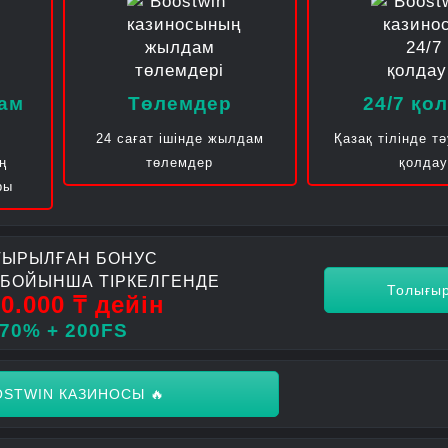
там
Төлемдер
24/7 қо
24 сағат ішінде жылдам
Қазақ тілінде т
ң
төлемдер
қолда
ры
ТЫРЫЛҒАН БОНУС
БОЙЫНША ТІРКЕЛГЕНДЕ
Толығы
00.000 ₸ дейін
70% + 200FS
OSTWIN КАЗИНОСЫ 🔥