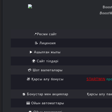
BoostW
📍Ресми сайт
📝 Лицензия
▶️ Ашылған жылы
🌍 Сайт тілдері
💳 Шот валюталары
🎁 Қарсы алу бонусы
STARTWIN
пр
💲 Бонустар мен акциялар
Қарсы алу пак
🎰 Ойын автоматтары