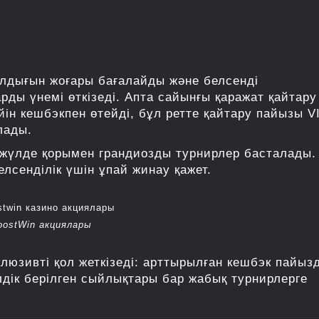
лдығын жоғары бағалайды және белсенді
ды үнемі өткізеді. Апта сайынғы қаражат қайтару
ін кешбэкпен өтейді, бұл ретте қайтару пайызы V
лады.
і жүлде қорымен грандиозды турнирлер басталады.
елсенділік үшін ұпай жинау қажет.
oostWin акциялары
люзивті қол жеткізеді: арттырылған кешбэк пайыз
дік берілген сыйлықтары бар жабық турнирлерге