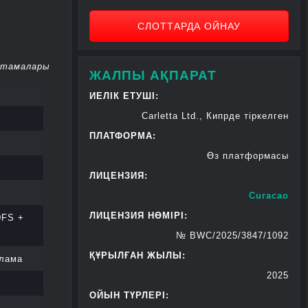
СЛОТТАРДА ОЙНАУ
аттамалары
ЖАЛПЫ АҚПАРАТ
ИЕЛІК ЕТУШІ:
Carletta Ltd., Кипрде тіркелген
ПЛАТФОРМА:
Өз платформасы
ЛИЦЕНЗИЯ:
Curacao
ЛИЦЕНЗИЯ НӨМІРІ:
0FS +
№ BWC/2025/3847/1092
ҚҰРЫЛҒАН ЖЫЛЫ:
рлама
2025
ОЙЫН ТҮРЛЕРІ: