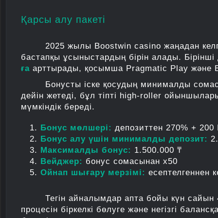
Қарсы алу пакеті
2025 жылы Boostwin casino жаңадан ке
бастапқы ұсыныстардың бірін алады. Бірінші 
ға
арттырады, қосымша Pragmatic Play және E
Бонусты іске қосудың минималды сома
дейін жетеді, бұл тіпті high-roller ойыншыл
мүмкіндік береді.
Бонус мөлшері:
депозиттен 270% + 200
Бонус алу үшін минималды депозит:
2.
Максималды бонус:
1.500.000 ₸
Вейджер:
бонус сомасынан x50
Ойнап шығару мерзімі:
есептелгеннен ке
Тегін айналымдар апта бойы күн сайын 
процесін біркелкі бөлуге және негізгі баланс